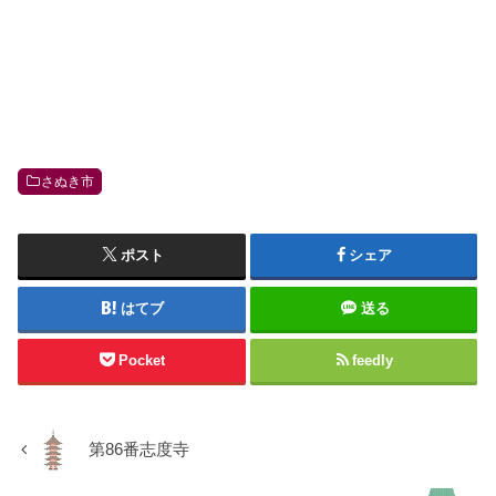
さぬき市
ポスト
シェア
はてブ
送る
Pocket
feedly
第86番志度寺