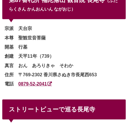
（ふだ
らくさん かんおんいん ながおじ）
宗派 天台宗
本尊 聖観世音菩薩
開基 行基
創建 天平11年（739）
真言 おん あろりきゃ そわか
住所 〒769-2302 香川県さぬき市長尾西653
電話
0879-52-2041
ストリートビューで巡る長尾寺