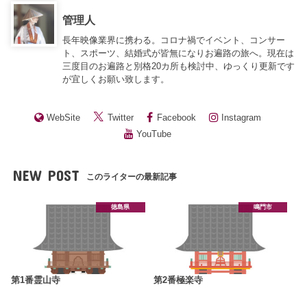
管理人
長年映像業界に携わる。コロナ禍でイベント、コンサー
ト、スポーツ、結婚式が皆無になりお遍路の旅へ。現在は
三度目のお遍路と別格20カ所も検討中、ゆっくり更新です
が宜しくお願い致します。
WebSite
Twitter
Facebook
Instagram
YouTube
NEW POST
このライターの最新記事
徳島県
鳴門市
第1番霊山寺
第2番極楽寺