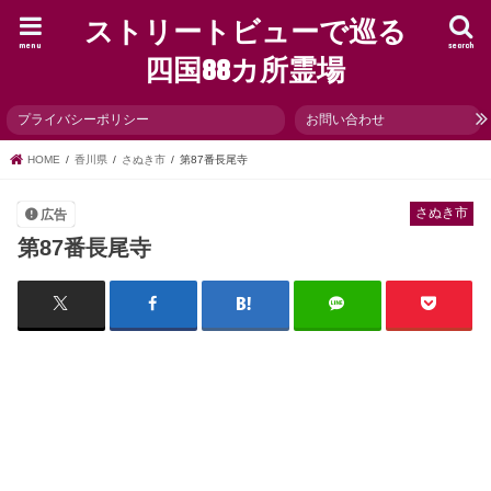
ストリートビューで巡る
menu
search
四国88カ所霊場
プライバシーポリシー
お問い合わせ
HOME
香川県
さぬき市
第87番長尾寺
さぬき市
広告
第87番長尾寺