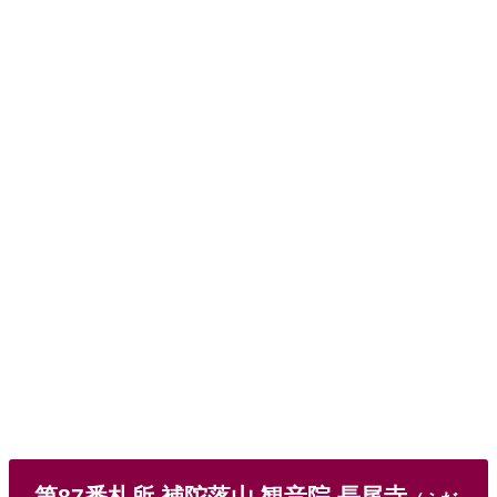
第87番札所 補陀落山 観音院 長尾寺