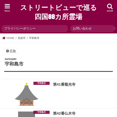
ストリートビューで巡る
menu
search
四国88カ所霊場
プライバシーポリシー
お問い合わせ
HOME
愛媛県
宇和島市
広告
宇和島市
宇和島市
第41番龍光寺
宇和島市
第42番仏木寺